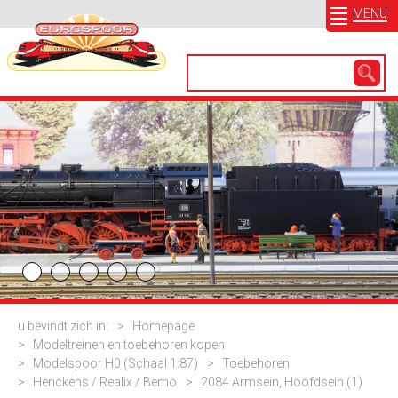
MENU
u bevindt zich in:
>
Homepage
>
Modeltreinen en toebehoren kopen
>
Modelspoor H0 (Schaal 1:87)
>
Toebehoren
>
Henckens / Realix / Bemo
>
2084 Armsein, Hoofdsein (1)