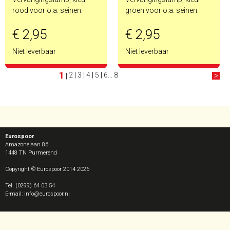
rood voor o.a. seinen.
groen voor o.a. seinen.
€ 2,95
€ 2,95
Niet leverbaar
Niet leverbaar
1
2
|
3
|
4
|
5
|
6
…
8
|
Eurospoor
Amazonelaan 86
1448 TN
Purmerend
Copyright © Eurospoor 2014 2026
Tel. (0299) 64 03 54
E-mail: info@eurospoor.nl