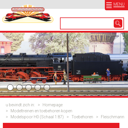
MENU
u bevindt zich in:
>
Homepage
>
Modeltreinen en toebehoren kopen
>
Modelspoor H0 (Schaal 1:87)
>
Toebehoren
>
Fleischmann