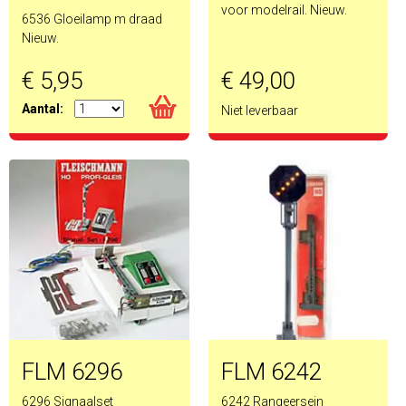
voor modelrail. Nieuw.
6536 Gloeilamp m draad
Nieuw.
€ 5,95
€ 49,00
Aantal:
Niet leverbaar
FLM 6296
FLM 6242
6296 Signaalset
6242 Rangeersein