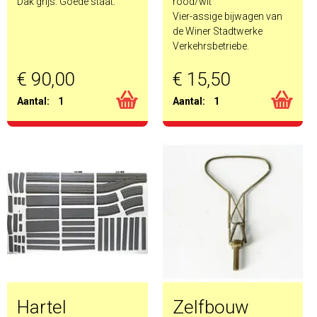
Dak grijs. Goede staat.
rood/wit
Vier-assige bijwagen van
de Winer Stadtwerke
Verkehrsbetriebe.
€ 90,00
€ 15,50
Aantal:
1
Aantal:
1
Hartel
Zelfbouw