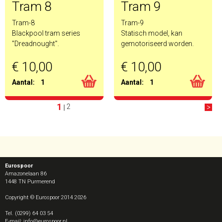
Tram 8
Tram 9
Tram-8
Tram-9
Blackpool tram series
Statisch model, kan
"Dreadnought".
gemotoriseerd worden.
€ 10,00
€ 10,00
Aantal:
1
Aantal:
1
1
2
|
Eurospoor
Amazonelaan 86
1448 TN
Purmerend
Copyright © Eurospoor 2014 2026
Tel. (0299) 64 03 54
E-mail: info@eurospoor.nl