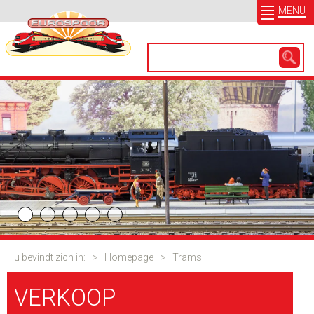
MENU
u bevindt zich in:
>
Homepage
>
Trams
VERKOOP