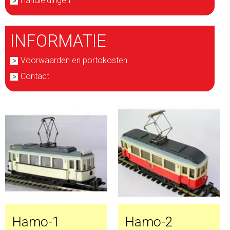
Handleidingen
INFORMATIE
Voorwaarden en portokosten
Contact
Hamo-1
Hamo-2