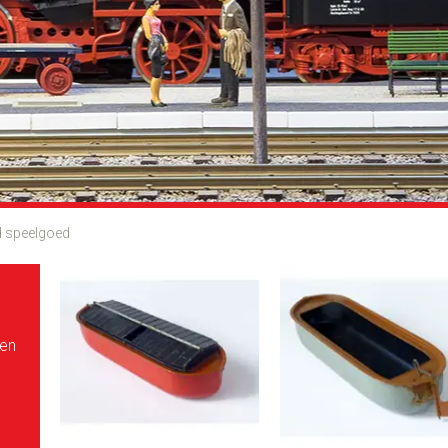
 speelgoed
pen