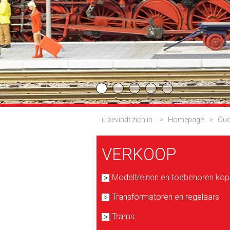
u bevindt zich in:
>
Homepage
>
Oud
VERKOOP
Modeltreinen en toebehoren ko
Transformatoren en regelaars
Trams