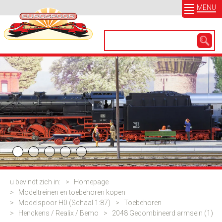
MENU
u bevindt zich in:
>
Homepage
>
Modeltreinen en toebehoren kopen
>
Modelspoor H0 (Schaal 1:87)
>
Toebehoren
>
Henckens / Realix / Bemo
>
2048 Gecombineerd armsein (1)