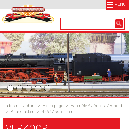
MENU
u bevindt zich in:
>
Homepage
>
Faller AMS / Aurora / Arnold
>
Baanstukken
>
4557 Assortiment
VERKOOP