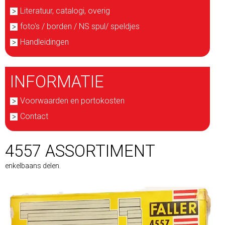
Literatuur, catalogi, overig
foto's / borden / NS spul/ speldjes
Handleidingen
INFORMATIE
Voorwaarden en portokosten
Contact
4557 ASSORTIMENT
enkelbaans delen.